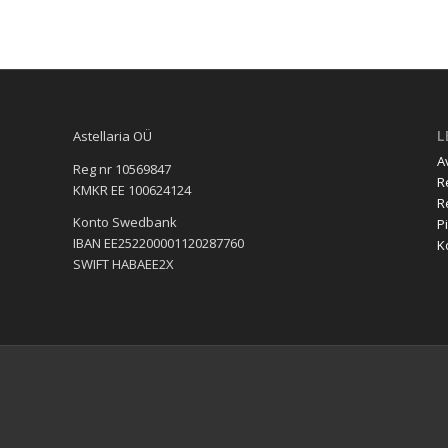
L
Astellaria OÜ
A
Reg nr 10569847
R
KMKR EE 100624124
R
Konto Swedbank
Pi
IBAN EE252200001120287760
K
SWIFT HABAEE2X