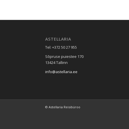
ASTELLARIA
Tel: +372 50 27 955
Sõpruse puiestee 170
13424 Tallinn
info@astellaria.ee
© Astellaria Reisibüroo