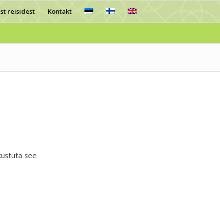
st reisidest
Kontakt
kustuta see