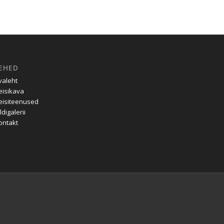
EHED
valeht
eisikava
eisiteenused
ldigalerii
ontakt