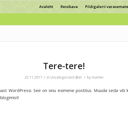
Avaleht
Reisikava
Pildigalerii varasemate
Tere-tere!
/
/
25.11.2017
in
Uncategorized @et
by
marten
ast WordPressi. See on sinu esimene postitus. Muuda seda või 
 blogimist!